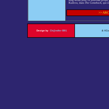
long terme pour ce nouveau projet, 
Kudrow, dans
The Comeback
, qui n
>> AR
Design by
Ch@ndler B91
& ©Copy