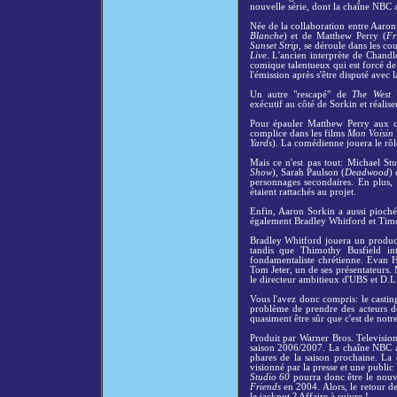
nouvelle série, dont la chaîne NBC a 
Née de la collaboration entre Aaron
Blanche
) et de Matthew Perry (
Fr
Sunset Strip
, se déroule dans les co
Live
. L'ancien interprète de Chand
comique talentueux qui est forcé de
l'émission après s'être disputé avec 
Un autre "rescapé" de
The West 
exécutif au côté de Sorkin et réaliser
Pour épauler Matthew Perry aux 
complice dans les films
Mon Voisin 
Yards
). La comédienne jouera le rôl
Mais ce n'est pas tout: Michael St
Show
), Sarah Paulson (
Deadwood
) 
personnages secondaires. En plus,
étaient rattachés au projet.
Enfin, Aaron Sorkin a aussi pioché 
également Bradley Whitford et Tim
Bradley Whitford jouera un producte
tandis que Thimothy Busfield int
fondamentaliste chrétienne. Evan H
Tom Jeter, un de ses présentateurs.
le directeur ambitieux d'UBS et D.L H
Vous l'avez donc compris: le castin
problème de prendre des acteurs d
quasiment être sûr que c'est de notre
Produit par Warner Bros. Television
saison 2006/2007. La chaîne NBC a
phares de la saison prochaine. La 
visionné par la presse et une public
Studio 60
pourra donc être le nouve
Friends
en 2004. Alors, le retour d
le jackpot ? Affaire à suivre !...