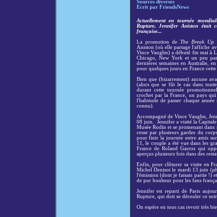
Sources diverses
Ecrit par FriendsNews
Actuellement en tournée mondia
Rupture, Jennifer Aniston était 
française...
La promotion de
The Break Up
Aniston (où elle partage l'affiche 
Vince Vaughn) a débuté fin mai à Lo
Chicago, New York et un peu part
dernières semaines en Australie, en 
pour quelques jours en France cette
Bien que (bizarrement) aucune avan
(alors que se fût le cas dans toute
durant cette tournée promotionne
crochet par la France, un pays qui o
l'habitude de passer chaque année 
connu).
Accompagné de Vince Vaughn, Jennife
08 juin. Jennifer a visité la Capital
Musée Rodin et se promenant dans s
cesse par plusieurs gardes du corps
pour finir la journée entre amis s
11, le couple a été vue dans les gr
France de Roland Garros qui oppos
aperçus plusieurs fois dans des resta
Enfin, pour clôturer sa visite en F
Michel Denisot le mardi 13 juin (ph
l'émission (dont je faisais partie !)
de pur bonheur pour les fans français
Jennifer est reparti de Paris aujo
Rupture, qui doit se dérouler ce soir
On espère en tous cas revoir très bie