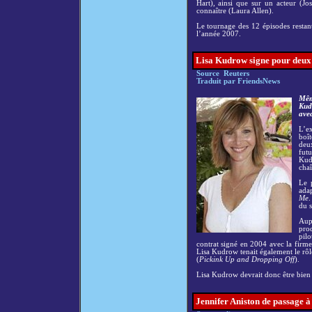
Hart), ainsi que sur un acteur (Jo
connaître (Laura Allen).
Le tournage des 12 épisodes restan
l’année 2007.
Lisa Kudrow
signe pour deu
Source Reuters
Traduit par FriendsNews
Mêm
Kudr
ave
L’e
boît
deu
fut
Kudr
chaî
Le 
adap
Me
.
du 
Aupa
prod
pil
contrat signé en 2004 avec la firme 
Lisa Kudrow tenait également le rôl
(
Pickink Up and Dropping Off
).
Lisa Kudrow devrait donc être bien 
Jennifer Aniston de passage à