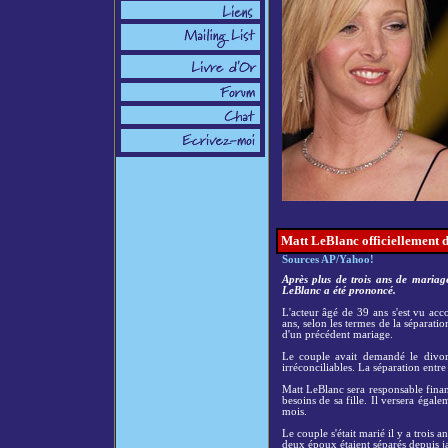
Matt LeBlanc officiellement 
Sources AP/Yahoo!
Après plus de trois ans de mariage
LeBlanc a été prononcé.
L'acteur âgé de 39 ans s'est vu acc
ans, selon les termes de la séparat
d'un précédent mariage.
Le couple avait demandé le divorc
irréconciliables. La séparation entre
Matt LeBlanc sera responsable financ
besoins de sa fille. Il versera éga
mois.
Le couple s'était marié il y a trois 
deux époux étaient séparés depuis ja