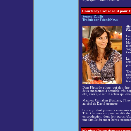
C
ourteney Cox se salit pour F
Source Zap2it
Traduit par FriendsNews
Alo
FX,
Déc
Le
Mat
ret
"ra
Fri
La 
cet
pro
"De
pas
"No
télé
Dans l'épisode pilote, qui doit êtr
deux magazines à scandale très popu
elle, ainsi que sur un acteur qui ess
Matthew Carnahan (Fastlane, Thieves)
au côté de David Arquette.
Cox a produit plusieurs émissions 
TBS.
Dirt
sera son premier rôle du 
en production, dont font partis
Alp
une famille du super-héros, program
Matthew Perry dans une nouvel