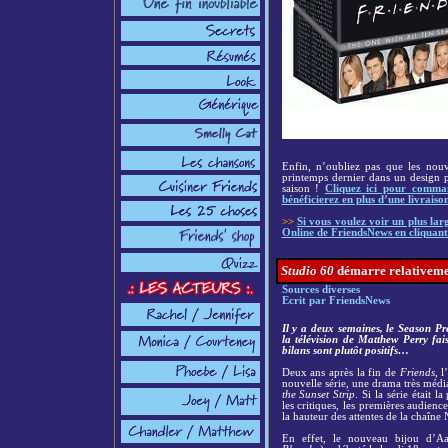
Enfin, n’oubliez pas que les nouv
printemps dernier dans un design p
saison !
Cliquez ici pour comman
bénéficierez en plus d’une livraiso
>>
Si vous voulez voir un plus la
Online de FriendsNews en cliquant 
Studio 60
démarre relativeme
Sources diverses
Ecrit par FriendsNews
Il y a deux semaines, le Season Pr
la télévision de Matthew Perry fai
bilans sont plutôt positifs…
Deux ans après la fin de
Friends
, 
nouvelle série, une drama très média
the Sunset Strip
. Si la série était l
les critiques, les premières audience
la hauteur des attentes de la chaîne
En effet, le nouveau bijou d’Aa