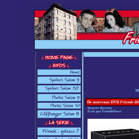
Les T
M
De nouveaux DVD
Friends
déb
S
ources diverses
Ecrit par FriendsNews