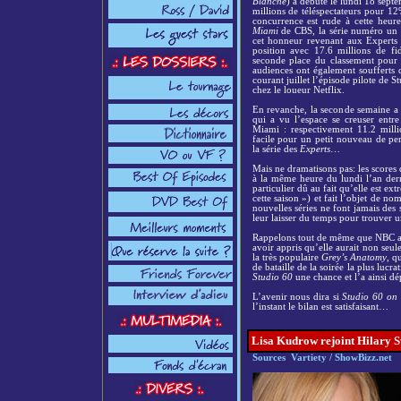
Blanche
) a débuté le lundi 18 sept
millions de téléspectateurs pour 12
concurrence est rude à cette heure
Miami
de CBS, la série numéro un 
cet honneur revenant aux Experts 
position avec 17.6 millions de fi
seconde place du classement pour 
audiences ont également soufferts 
courant juillet l’épisode pilote de 
chez le loueur Netflix.
En revanche, la seconde semaine a 
qui a vu l’espace se creuser entre
Miami : respectivement 11.2 milli
facile pour un petit nouveau de pe
la série des
Experts
…
Mais ne dramatisons pas: les scores
à la même heure du lundi l’an derni
particulier dû au fait qu’elle est ex
cette saison ») et fait l’objet de n
nouvelles séries ne font jamais des 
leur laisser du temps pour trouver 
Rappelons tout de même que NBC ava
avoir appris qu’elle aurait non seu
la très populaire
Grey’s Anatomy
, q
de bataille de la soirée la plus lucr
Studio 60
une chance et l’a ainsi dép
L’avenir nous dira si
Studio 60 on 
l’instant le bilan est satisfaisant…
Lisa Kudrow rejoint Hilary S
S
ources
Vartiety / ShowBizz.net