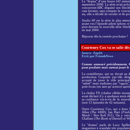
Le "drama" d’une heure (42 minutes 
septembre 2006. La série avait pré
concurrent ABC dégainé son block
case horaire, sans compter la concu
un, elle a décidé de reculer et de 
Studio 60
est la série la plus atte
ayant vus l’épisode pilote (photo ci-
peut devenir la nouvelle série féti
en mai 2004.
Réponse dès la rentrée prochaine !
Courteney Cox va se salir dès
Source Zap2it
Ecrit par FriendsNews
Comme annoncé précédemment, Co
pour produire mais surtout jouer le 
La comédienne, qui ne devait au dé
production Coquette (qu’elle dir
accepté de jouer le rôle princi
"saleté" mais traduisez par "ragots
petit écran (en tant qu’actrice) après
La chaîne FX (chaîne câblée monta
avait déclaré il y a quelques mois d
sa confiance vis-à-vis de la nouv
(soit 13 épisodes de 42 minutes).
Outre Courteney Cox, qui a donc le
Allen (
The 4400
), Ian Hart (
Find
Watch
/
New York 911
).
On y retr
Chalfant (
The Book of Daniel
) et W
Le "drama" parle de Lucy Spille
magazines à scandale très populaires