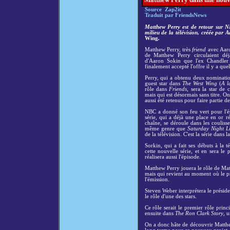
Source Zap2it
Traduit par FriendsNews
Matthew Perry est de retour sur N
milieu de la télévision, créée par
Wing
.
Matthew Perry, très
friend
avec Aaron
de Matthew Perry circulaient dé
d'Aaron Sokin que l'ex Chandler
finalement accepté l'offre il y a que
Perry, qui a obtenu deux nominat
guest star dans
The West Wing
(
A l
rôle dans
Friends
, sera la star de
mais qui est désormais sans titre. 
aussi été retenus pour faire partie de
NBC a donné son feu vert pour l'ép
série, qui a déjà une place en or 
chaîne, se déroule dans les coulis
même genre que
Saturday Night L
de la télévision. C'est la série dans la
Sorkin, qui a fait ses débuts à la 
cette nouvelle série, et en sera 
réalisera aussi l'épisode.
Matthew Perry jouera le rôle de Matt
mais qui revient au moment où le p
l'émission.
Steven Weber interprétera le préside
le rôle d'une des stars.
Ce rôle serait le premier rôle prin
ensuite dans
The Ron Clark Story
, 
On a donc hâte de découvrir Matthew 