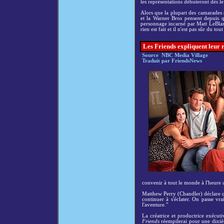
les représentations débuteront dès l
Alors que la plupart des camarade
et la Warner Bros pensent depuis 
personnage incarné par Matt LeBlanc
rien est fait et il n'est pas sûr du to
Les Friends expliquent leur re
Source NBC Media Village
Traduit par FriendsNews
convenir à tout le monde à l'heure a
Matthew Perry (Chandler) déclare qu
continuer à s'éclater. On passe vr
l'aventure."
La créatrice et productrice exécut
Friends
réempilerai pour une dixièm