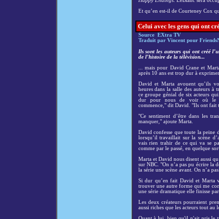
Happy Endings
. LeBlanc sera occ
Et qu’en est-il de Courteney Cox qui 
Celui avec les gens qui ont cr
Source EXtra TV
Traduit par Vincent pour Friends
Ils sont les auteurs qui ont créé l
de l’histoire de la télévision...
... mais pour David Crane et Mar
après 10 ans est trop dur à exprimer
David et Marta avouent qu’ils vo
heures dans la salle des auteurs à t
ce groupe génial de six acteurs qui 
dur pour nous de voir où le pe
commence," dit David. "Ils ont fait t
"Ce sentiment d’être dans les tr
manquer," ajoute Marta.
David confesse que toute la peine d
lorsqu’il travaillait sur la scène 
vais rien trahir de ce qui va se p
comme par le passé, en quelque sorte
Marta et David nous disent aussi qu’
sur NBC. "On n’a pas pu écrire la d
la série une scène avant. On n’a pas p
Si dur qu’en fait David et Marta vo
trouver une autre forme qui me conv
une série dramatique elle finisse par
Les deux créateurs pourraient pren
aussi riches que les acteurs tout au l
Quant à lui, bien qu'il n'ait pris le