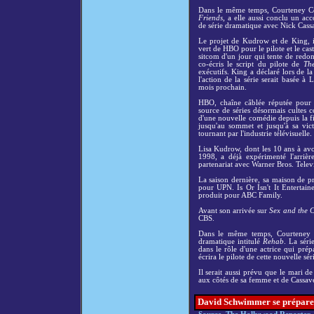
Dans le même temps, Courteney Co
Friends
, a elle aussi conclu un a
de série dramatique avec Nick Cassa
Le projet de Kudrow et de King, i
vert de HBO pour le pilote et le ca
sitcom d'un jour qui tente de redo
co-écris le script du pilote de
Th
exécutifs. King a déclaré lors de
l'action de la série serait basée à
mois prochain.
HBO, chaîne câblée réputée pour s
source de séries désormais culte
d'une nouvelle comédie depuis la 
jusqu'au sommet et jusqu'à sa vic
tournant par l'industrie télévisuelle.
Lisa Kudrow, dont les 10 ans à avo
1998, a déjà expérimenté l'arrièr
partenariat avec Warner Bros. Televis
La saison dernière, sa maison de p
pour UPN. Is Or Isn't It Entertain
produit pour ABC Family.
Avant son arrivée sur
Sex and the C
CBS.
Dans le même temps, Courteney C
dramatique intitulé
Rehab
. La sér
dans le rôle d'une actrice qui pré
écrira le pilote de cette nouvelle sé
Il serait aussi prévu que le mari d
aux côtés de sa femme et de Cassave
David Schwimmer se prépare