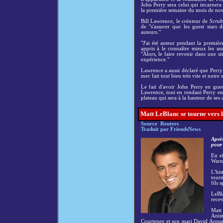
John Perry sera celui qui incarnera 
la première semaine du mois de no
Bill Lawrence, le créateur de
Scrub
de "s'assurer que les guest stars 
auteurs."
"J'ai été auteur pendant la premiè
appris à le connaître mieux les an
"Alors, le faire revenir dans une si
expérience."
Lawrence a aussi déclaré que Perry 
mec fait tout bien très vite et notre s
Le fait d'avoir John Perry en gues
Lawrence, tout en rendant Perry enc
plateau qui sera à la hauteur de ses a
Matt LeBlanc se tourne vers 
Source Reuters
Traduit par FriendsNews
Après
pour 
En ef
Warne
L'hi
tourn
fils 
LeBl
recev
Matt
Anist
Courteney et son mari David Arquet