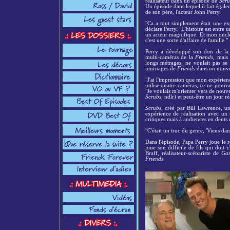
réalisateur dans un épisode de
Scru
Un épisode dans lequel il fait égal
de son père, l'acteur John Perry.
"Ca a tout simplement était une exp
déclare Perry. "L'histoire est entre 
un acteur magnifique. Et mon oncle 
c'est une sorte d'affaire de famille."
Perry a développé son don de la
multi-caméras de la
Friends
, mais 
longs métrages, ne voulait pas se 
tournages de
Friends
dans un nouve
"J'ai l'impression que mon expérie
utilise quatre caméras, ce ne pourr
"Je voulais m'orienter vers de nouve
Scrubs
, ndlr) et peut-être un jour ré
Scrubs
, créé par Bill Lawrence, u
expérience de réalisation avec un 
critiques mais à audiences en dents d
"C'était un truc du genre, 'Viens da
Dans l'épisode, Papa Perry joue le r
joue son difficile de fils qui doit 
Braff, réalisateur-scénariste de
Gar
Friends
.