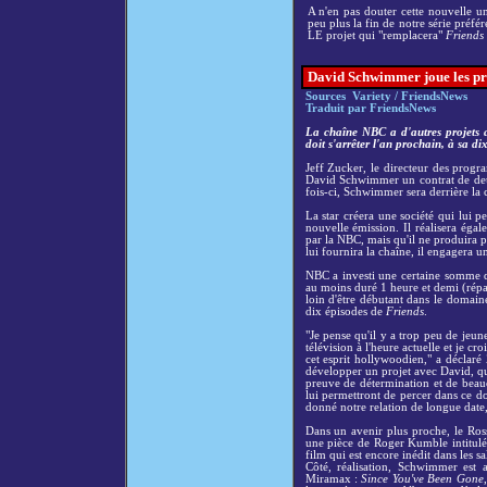
A n'en pas douter cette nouvelle u
peu plus la fin de notre série préfér
LE projet qui "remplacera"
Friends
David Schwimmer joue les pro
Sources Variety / FriendsNews
Traduit par FriendsNews
La chaîne NBC a d'autres projets 
doit s'arrêter l'an prochain, à sa di
Jeff Zucker, le directeur des progr
David Schwimmer un contrat de deu
fois-ci, Schwimmer sera derrière la c
La star créera une société qui lui p
nouvelle émission. Il réalisera égal
par la NBC, mais qu'il ne produira 
lui fournira la chaîne, il engagera u
NBC a investi une certaine somme d
au moins duré 1 heure et demi (répa
loin d'être débutant dans le domaine d
dix épisodes de
Friends
.
"Je pense qu'il y a trop peu de jeun
télévision à l'heure actuelle et je c
cet esprit hollywoodien," a déclar
développer un projet avec David, qui
preuve de détermination et de beauc
lui permettront de percer dans ce do
donné notre relation de longue date, 
Dans un avenir plus proche, le Ro
une pièce de Roger Kumble intitul
film qui est encore inédit dans les sal
Côté, réalisation, Schwimmer est 
Miramax :
Since You've Been Gone