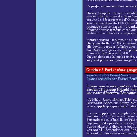
Ce projet, encore sans titre, sera éc
Dickey Chapelle est une véritabl
guerre. Elle fut l’une des premièr
couvrir le débarquement d’Okinawa
avec des membres du FLN (Front de 
reportage dans le maquis, l’organisa
Réputée pour sa témérité et son au
sauté sur une mine en accompagnan
Jennifer Aniston, récemment au 
Diary
, un thriller
,
et
The Graduate
elle devrait partager l'affiche av
dans
Infernal Affairs
, un film polic
Leonardo DiCaprio et Brad Pitt.
On voit donc que la jeune femme, en
au grand public son personnage de 
Gunther à Paris : témoignage
Source Fanfr / FriendsNews
Propos recueillis par Franck Beul
Comme vous le savez peut-être, Ja
pendant 10 ans dans
Friends
) étai
une séance d'interview. Témoignage
"
A 14h30, James Michael Tyler est 
Destination Séries
sur Jimmy. S'en 
nous a appris quelques petites infos 
Il nous a appris par exemple qu'il
pendant les 4 premières saisons
demandaient si c'était là qu'était
déjeuner qu'il a pris dans un café; un
d'autre place et a discuté le bout d
voir pour lui demander ce que Rob
lui avait dit. James ne savait même p