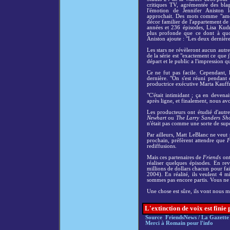
critiques TV, agrémentée des bl
l'émotion de Jennifer Aniston l
approchait. Des mots comme "ame
décor familier de l'appartement de
années et 236 épisodes, Lisa Kudr
plus profonde que ce dont à quoi
Aniston ajoute : "Les deux dernières
Les stars ne révèleront aucun autr
de la série est "exactement ce que
départ et le public a l'impression q
Ce ne fut pas facile. Cependant, l
dernière. "On s'est réuni pendant 
productrice exécutive Marta Kauf
"C'était intimidant ; ça en devena
après ligne, et finalement, nous avo
Les producteurs ont étudié d'autre
Newhart
ou
The Larry Sanders Sh
n'était pas comme une sorte de supe
Par ailleurs, Matt LeBlanc ne veut p
prochain, préfèrent attendre que
F
rediffusions.
Mais ces partenaires de
Friends
ont
réaliser quelques épisodes. En r
millions de dollars chacun pour fai
2004). En réalité, ils veulent 4 m
sommes pas encore partis. Vous ne c
Une chose est sûre, ils vont nous m
L'extinction de voix est finie
Source FriendsNews / La Gazette
Merci à Romain pour l'info