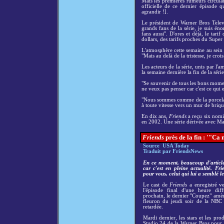
Mais les premières rumeurs circula
officielle de ce dernier épisode 
agrandir !].
Le président de Warner Bros Telev
grands fans de la série, je suis én
fans aussi". D'ores et déjà, le tar
dollars, des tarifs proches du Supe
L'atmosphère cette semaine au sein
"Mais au delà de la tristesse, je cr
Les acteurs de la série, unis par l'
la semaine dernière la fin de la séri
"Se souvenir de tous les bons moment
ne veux pas penser car c'est ce qui e
"Nous sommes comme de la porcelain
à toute vitesse vers un mur de brique
En dix ans,
Friends
a reçu six nomi
en 2002. Une série dérivée avec Mat
Friends
près de la fin : '"Ca 
Source USA Today
Traduit par FriendsNews
En ce moment, beaucoup d'articl
car c'est en pleine actualité. Fr
pour vous, celui qui lui a semblé le
Le cast de
Friends
a enregistré v
l'épisode final d'une heure di
prochain, le dernier "Coupez" amène
fleuron du jeudi soir de la NBC
retardée.
Mardi dernier, les stars et les pro
Studio 24 de la Warner Bros pour 