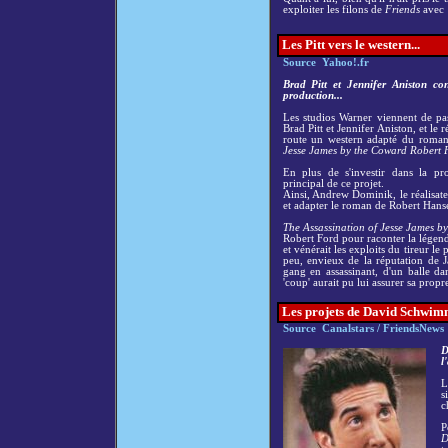
exploiter les filons de
Friends
ave
Les Pitt vers le western...
Source Yahoo!.fr
Brad Pitt et Jennifer Aniston con
production...
Les studios Warner viennent de pa
Brad Pitt et Jennifer Aniston, et l
route un western adapté du roma
Jesse James by the Coward Robert 
En plus de s'investir dans la pro
principal de ce projet.
Ainsi, Andrew Dominik, le réalisate
et adapter le roman de Robert Hans
The Assassination of Jesse James 
Robert Ford pour raconter la légen
et vénérait les exploits du tireur le 
peu, envieux de la réputation de 
gang en assassinant, d'un balle da
'coup' aurait pu lui assurer sa propre
Les projets de David Schwim
Source Canalstars / FriendsNews
D
l
L
s
c
P
D