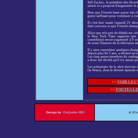
Jeff Zucker, le président des diver
saison et a proposé d'augmenter le p
Bien que
Friends
fasse payer très ch
guère suffisant pour continuer à cou
Et c'est hier matin (samedi 21 dé
était convenu et que
Friends
réempl
Alors que très peu de détails sur c
le New York Time rapporte que les
comédiens) seront augmenté à 9 mil
de toute l'histoire de la télévision a
Il y aura cependant quelques chang
depuis plus de 2 ans, a déclaré qu'
Les cinq autres membres du casting o
a donc été décidé qu'il n'y aurait qu
Les scénaristes de la série doivent 
(la 9ème), dont le dernier épisode s
>>
VOIR LES
>>
TOUTES LE
Design by
Ch@ndler B91
& ©Copy