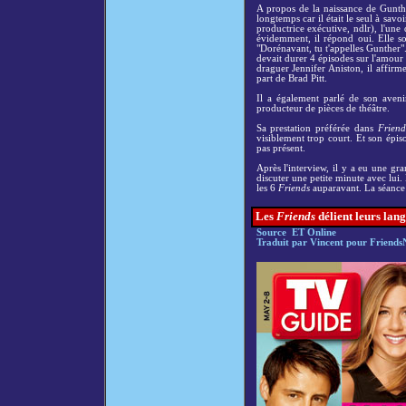
A propos de la naissance de Gunthe
longtemps car il était le seul à sav
productrice exécutive, ndlr), l'une 
évidemment, il répond oui. Elle so
"Dorénavant, tu t'appelles Gunther".
devait durer 4 épisodes sur l'amour 
draguer Jennifer Aniston, il affirme
part de Brad Pitt.
Il a également parlé de son avenir
producteur de pièces de théâtre.
Sa prestation préférée dans
Friend
visiblement trop court. Et son épi
pas présent.
Après l'interview, il y a eu une gra
discuter une petite minute avec lui.
les 6
Friends
auparavant. La séance 
Les
Friends
délient leurs lang
Source ET Online
Traduit par Vincent pour Friends