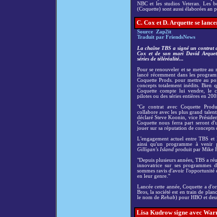
NBC et les studios Veteran. Les b
(Coquette) sont aussi élaborées an p
C. Cox et D. Arquette se lancent
Source Zap2it
Traduit par FriendsNews
La chaîne TBS a signé un contrat a
Cox et de son mari David Arquet
séries de téléréalité...
Pour se renouveler et se mettre au 
lancé récemment dans les programme
Coquette Prods. pour mettre au poin
concepts totalement inédits. Bien
Coquette compte lui vendre, le 
pilotes ou des séries entières en 200
"Ce contrat avec Coquette Prod
collabore avec les plus grand talent
déclaré Steve Koonin, vice Préside
Coquette nous ferra part seront d
jouer sur sa réputation de concepts d
L'engagement actuel entre TBS et l
ainsi qu'un programme à venir
Gilligan's Island
produit par Mike F
"Depuis plusieurs années, TBS a réus
innovatrice sur ses programmes d
sommes ravis d'avoir l'opportunité
en leur genre."
Lancée cette année, Coquette a d'o
Bros, la société est en train de pla
le nom de
Rehab
) pour HBO et deux
Lisa Kudrow signe avec Warn