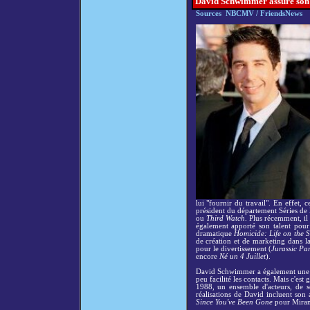
David Schwimmer assure son 
Sources NBCMV / FriendsNews
lui "fournir du travail". En effet, 
président du département Séries de
ou
Third Watch
. Plus récemment, il 
également apporté son talent pour
dramatique
Homicide: Life on the S
de création et de marketing dans l
pour le divertissement (
Jurassic Par
encore
Né un 4 Juillet
).
David Schwimmer a également une car
peu facilité les contacts. Mais c'est 
1988, un ensemble d'acteurs, de sc
réalisations de David incluent son 
Since You've Been Gone
pour Miram