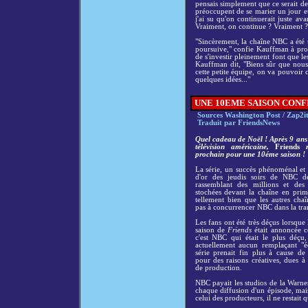
pensais simplement que ce serait de
préoccupent de se marier un jour et
j'ai su qu'on continuerait juste av
Vraiment, on continue ? Vraiment ?
"Sincèrement, la chaîne NBC a été u
poursuive," confie Kauffman à pro
de s'investir pleinement font que le
Kauffman dit, "Biens sûr que nous
cette petite équipe, on va pouvoir 
quelques idées..."
UNE 10EME SAISON CONFI
Sources Washington Post / Zap2i
Traduit par FriendsNews
Quel cadeau de Noël ! Après 9 ans
télévision américaine,
Friends
re
prochain pour une 10éme saison !
La série, un succès phénoménal et 
d'or des jeudis soirs de NBC de
rassemblant des millions et des
stochées devant la chaîne en pri
tellement bien que les autres ch
pas à concurrencer NBC dans la tr
Les fans ont été très déçus lorsque
saison de
Friends
était annoncée c
c'est NBC qui était le plus déçu,
actuellement aucun remplaçant "é
série prenait fin plus à cause de
pour des raisons créatives, dues 
de production.
NBC payait les studios de la Warner
chaque diffusion d'un épisode, mais 
celui des producteurs, il ne restait 