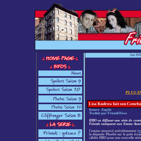
Les TOUTES DERNIERES
PLUS A
Lisa Kudrow fait son
Comeba
Source Zap2it
Traduit par FriendsNews
HBO va diffuser une série de comé
Friends vainqueur aux Emmy Award
Comme annoncé précédemment (
v
la déjantée Phoebe sur le petit écr
câblée HBO pour une nouvelle série