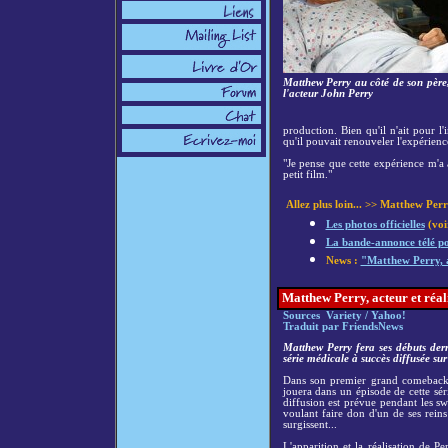
Matthew Perry au côté de son père
l'acteur John Perry
production. Bien qu'il n'ait pour l
qu'il pouvait renouveler l'expérienc
"Je pense que cette expérience m'a
petit film."
Allez plus loin... >> Matthew Per
Les photos officielles
(voi
La bande-annonce télé pou
News :
"Matthew Perry, a
Matthew Perry, acteur et réa
Sources Variety / Yahoo!
Traduit par FriendsNews
Matthew Perry fera ses débuts der
série médicale à succès diffusée su
Dans son premier grand comeback
jouera dans un épisode de cette sér
diffusion est prévue pendant les s
voulant faire don d'un de ses rein
surgissent...
L'apparition et la réalisation de P