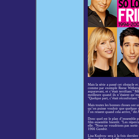
Mais la série a passé cet obstacle 
comme par exemple Reese Witherspo
auparavant, et c’était terrifiant." M
meilleure quand ils n’étaient qu’eux
"Quelque part, c’était réconfortant."
Mais toutes les bonnes choses ont un
qu’on puisse vouloir que quelque ch
l’on ressent quand cela arrive," dit 
Donc quel est le plan d’ensemble po
film ensemble bientôt. "Les répercu
elle. "Nous ne voudrions pas sortir
1966
Gambit
.
Lisa Kudrow sera à la fois derrière