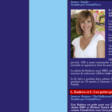
Source Zap2it
Traduit par FriendsNews
Is 
sc
Tel
L'
leu
pl
tra
La 
sur
fai
"Je
dé
aut
sor
NBC
pas fait. CBS a aussi commander un
normale en apparence dont les parent
Le pilote de Kudrow pour HBO, int
moyens de redevenir célèbre (
voir 
Is Or Isn't a produit deux pilotes 
pendant ses 10 années à l'antenne. L
Family.
L. Kudrow et C. Cox prêtes po
Sources Reuters / The Hollywood
Traduit par FriendsNews
Lisa Kudrow est prête pour son
chaîne HBO et Michael Patrick Ki
comme FriendsNews vous l'avez pr