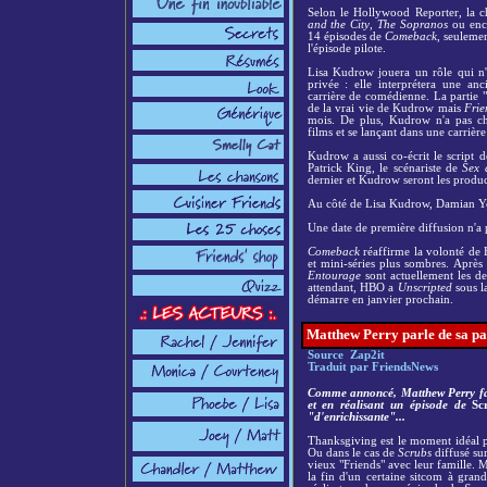
Selon le Hollywood Reporter, la c
and the City
,
The Sopranos
ou en
14 épisodes de
Comeback
, seuleme
l'épisode pilote.
Lisa Kudrow jouera un rôle qui n'
privée : elle interprétera une an
carrière de comédienne. La partie "
de la vrai vie de Kudrow mais
Frie
mois. De plus, Kudrow n'a pas ch
films et se lançant dans une carrièr
Kudrow a aussi co-écrit le script d
Patrick King, le scénariste de
Sex 
dernier et Kudrow seront les product
Au côté de Lisa Kudrow, Damian Y
Une date de première diffusion n'a p
Comeback
réaffirme la volonté de 
et mini-séries plus sombres. Après 
Entourage
sont actuellement les 
attendant, HBO a
Unscripted
sous l
démarre en janvier prochain.
Matthew Perry parle de sa pa
Source Zap2it
Traduit par FriendsNews
Comme annoncé, Matthew Perry fai
et en réalisant un épisode de
Sc
"d'enrichissante"...
Thanksgiving est le moment idéal po
Ou dans le cas de
Scrubs
diffusé su
vieux "Friends" avec leur famille. M
la fin d'un certaine sitcom à grand