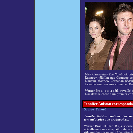
Nick Cassavetes (
The Notebook
,
Sh
Kennedy
, téléfilm que Coquette e
L'auteur Matthew Carnahan (
Fast
travaille aussi sur une comédie,
Mid
Warner Bros., qui a déjà travaill
Dirt
dans le cadre d'un premier con
Jennifer Aniston corresponda
Source Yahoo!
Jennifer Aniston continue d'accum
tant qu'actrice que productrice...
Warner Bros. et Plan B (la société
actuellement une adaptation de la 
rôle qui devrait revenir à Jennifer A